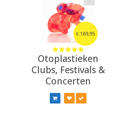
€
169,95
Otoplastieken
Clubs, Festivals &
LIST
GELIJK
IN WINKELMAN
Concerten
ADD TO W