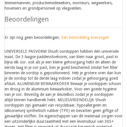
timmermannen, productiemedewekers, monteurs, wegwerkers,
hoveniers en grondpersoneel op vliegvelden.
Beoordelingen
Er zijn nog geen beoordelingen.
Een beoordeling toevoegen
UNIVERSELE PASVORM Shush oordoppen hebben één universele
maat. De 3-laagse paddenstoelvorm, van klein naar groot, past in
bijna elk oor. ook als je een kleine gehoorgang hebt en alleen de
eerste laag in je oor past, ben je goed beschermd omdat het filter
binnenin de oordop is gepositioneerd. Heb je grotere oren dan kun
je de oordop tot de derde laag indoen zodat je gehoorgang goed
afsluit. ALUMINIUM BEWAARKOKER Bewaar je oordoppen schoon
en droog in de aluminium bewaarkoker. Voor een goede hygiëne
van je oor. Bevestig de aan je sleutelbos zodat je je oordoppen
altijd binnen handbereik hebt. MILIEUVRIENDELIJK Shush
oordoppen zijn gemaakt van recyclebaar, hypoallergeen en
silliconenvrij synthetisch rubber (TPE) en bevatten geen giftige of
gevaarlijke stoffen. De eigenschappen van dit materiaal zorgen voor
een uitzonderlijke duurzaamheid met een levensduur van 365+
dagen. Het filter is gevormd uit duurzaam keramisch materiaal