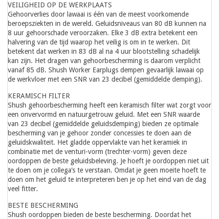
VEILIGHEID OP DE WERKPLAATS
Gehoorverlies door lawaai is één van de meest voorkomende
beroepsziekten in de wereld. Geluidsniveaus van 80 dB kunnen na
8 uur gehoorschade veroorzaken. Elke 3 dB extra betekent een
halvering van de tijd waarop het veilig is om in te werken. Dit
betekent dat werken in 83 dB al na 4 uur blootstelling schadelijk
kan zijn. Het dragen van gehoorbescherming is daarom verplicht
vanaf 85 dB. Shush Worker Earplugs dempen gevaarlijk lawaai op
de werkvloer met een SNR van 23 decibel (gemiddelde demping).
KERAMISCH FILTER
Shush gehoorbescherming heeft een keramisch filter wat zorgt voor
een onvervormd en natuurgetrouw geluid. Met een SNR waarde
van 23 decibel (gemiddelde geluidsdemping) bieden ze optimale
bescherming van je gehoor zonder concessies te doen aan de
geluidskwaliteit. Het gladde oppervlakte van het keramiek in
combinatie met de venturi-vorm (trechter-vorm) geven deze
oordoppen de beste geluidsbeleving. Je hoeft je oordoppen niet uit
te doen om je collega’s te verstaan. Omdat je geen moeite hoeft te
doen om het geluid te interpreteren ben je op het eind van de dag
veel fitter.
BESTE BESCHERMING
Shush oordoppen bieden de beste bescherming. Doordat het