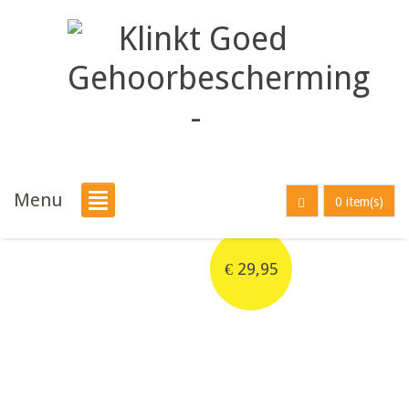
Menu
0 item(s)
€
29,95