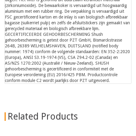
(zirkoniumoxide). De bewaarkoker is vervaardigd uit hoogwaardig
aluminium met een rubber ring. De verpakking is vervaardigd uit
FSC gecertificeerd karton en de inlay is van biologisch afbreekbaar
bagasse (suikerriet pulp) en zelfs de afsluitstickers zijn gemaakt van
gerecycled materiaal en biologisch afbreekbare lijm.
GECERTIFICEERDE GEHOORBESCHERMING Shush
gehoorbescherming is getest door PZT GmbH, Bismarckstrasse
264B, 26389 WILHELMSHAVEN, DUITSLAND (notified body
nummer: 1974) conform de volgende standaarden: EN 352-2:2020
(Europa), ANSI S3.19-1974 (VS), CSA Z94.2-02 (Canada) en
AS/NZS 1270:2002 (Australië / Nieuw-Zeeland). SHUSH
gehoorbescherming is gecertificeerd in conformiteit met de
Europese verordening (EU) 2016/425 PBM. Productcontrole
conform module C2 wordt jaarlijks door PZT uitgevoerd.
Related Products