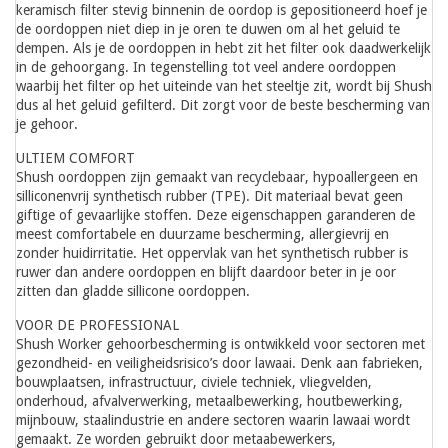
keramisch filter stevig binnenin de oordop is gepositioneerd hoef je
de oordoppen niet diep in je oren te duwen om al het geluid te
dempen. Als je de oordoppen in hebt zit het filter ook daadwerkelijk
in de gehoorgang. In tegenstelling tot veel andere oordoppen
waarbij het filter op het uiteinde van het steeltje zit, wordt bij Shush
dus al het geluid gefilterd. Dit zorgt voor de beste bescherming van
je gehoor.
ULTIEM COMFORT
Shush oordoppen zijn gemaakt van recyclebaar, hypoallergeen en
silliconenvrij synthetisch rubber (TPE). Dit materiaal bevat geen
giftige of gevaarlijke stoffen. Deze eigenschappen garanderen de
meest comfortabele en duurzame bescherming, allergievrij en
zonder huidirritatie. Het oppervlak van het synthetisch rubber is
ruwer dan andere oordoppen en blijft daardoor beter in je oor
zitten dan gladde sillicone oordoppen.
VOOR DE PROFESSIONAL
Shush Worker gehoorbescherming is ontwikkeld voor sectoren met
gezondheid- en veiligheidsrisico’s door lawaai. Denk aan fabrieken,
bouwplaatsen, infrastructuur, civiele techniek, vliegvelden,
onderhoud, afvalverwerking, metaalbewerking, houtbewerking,
mijnbouw, staalindustrie en andere sectoren waarin lawaai wordt
gemaakt. Ze worden gebruikt door metaabewerkers,