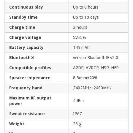
Continuous play
Up to 8 hours
Standby time
Up to 10 days
Charge time
2 hours
Charge voltage
5V±5%
Battery capacity
145 mAh
Bluetooth®
version Bluetooth® v5.0
Compatible profiles
A2DP, AVRCP, HSP, HFP
Speaker impedance
8.5ohm±20%
Frequency band
2402MHz~2480MHz
Maximum RF output
4dBm
power
Sweat resistance
IP67
Weight
26 g