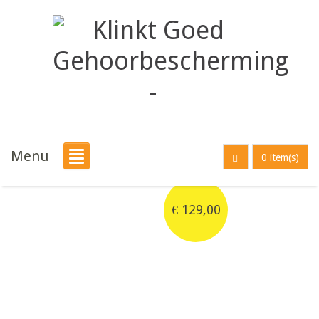
Menu
0 item(s)
€
129,00