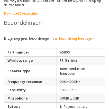
een volgend nummer. Dit kan allemaal met behulp van 1 knop op
de transducer.
Download Specificaties
Beoordelingen
Er zijn nog geen beoordelingen.
Een beoordeling toevoegen
Part number
AS800
Wireless range
33 ft (10m)
Bone conduction
Speaker type
transducer
Frequency response
20Hz~20KHz
Sensitivity
105 ± 3dB
Microphone
-38dB ± 3dB
Battery
Li-Polymer battery