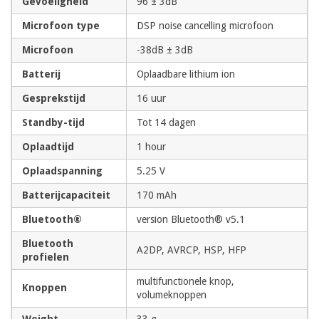
Gevoeligheid
96 ± 3dB
Microfoon type
DSP noise cancelling microfoon
Microfoon
-38dB ± 3dB
Batterij
Oplaadbare lithium ion
Gesprekstijd
16 uur
Standby-tijd
Tot 14 dagen
Oplaadtijd
1 hour
Oplaadspanning
5.25 V
Batterijcapaciteit
170 mAh
Bluetooth®
version Bluetooth® v5.1
Bluetooth
A2DP, AVRCP, HSP, HFP
profielen
multifunctionele knop,
Knoppen
volumeknoppen
Weight
33 g