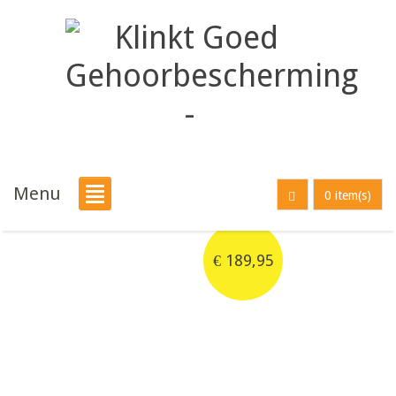
Menu
0 item(s)
€
189,95