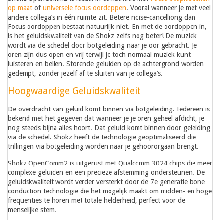
op maat
of
universele focus oordoppen
. Vooral wanneer je met veel
andere collega’s in één ruimte zit. Betere noise-cancelliong dan
Focus oordoppen bestaat natuurlijk niet. En met de oordoppen in,
is het geluidskwaliteit van de Shokz zelfs nog beter! De muziek
wordt via de schedel door botgeleiding naar je oor gebracht. Je
oren zijn dus open en vrij terwijl je toch normaal muziek kunt
luisteren en bellen. Storende geluiden op de achtergrond worden
gedempt, zonder jezelf af te sluiten van je collega’s.
Hoogwaardige Geluidskwaliteit
De overdracht van geluid komt binnen via botgeleiding. Iedereen is
bekend met het gegeven dat wanneer je je oren geheel afdicht, je
nog steeds bijna alles hoort. Dat geluid komt binnen door geleiding
via de schedel. Shokz heeft de technologie geoptimaliseerd die
trillingen via botgeleiding worden naar je gehoororgaan brengt.
Shokz OpenComm2 is uitgerust met Qualcomm 3024 chips die meer
complexe geluiden en een precieze afstemming ondersteunen. De
geluidskwaliteit wordt verder versterkt door de 7e generatie bone
conduction technologie die het mogelijk maakt om midden- en hoge
frequenties te horen met totale helderheid, perfect voor de
menselijke stem.