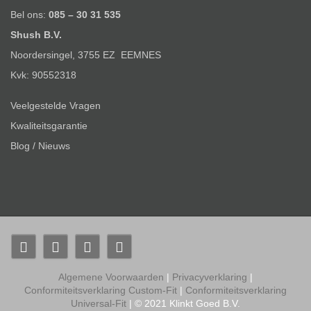
Bel ons:
085 – 30 31 535
Shush B.V.
Noordersingel, 3755 EZ EEMNES
Kvk: 90552318
Veelgestelde Vragen
Kwaliteitsgarantie
Blog / Nieuws
Algemene Voorwaarden
|
Privacyverklaring
|
Conformiteitsverklaring Custom-Fit
|
Conformiteitsverklaring
Universal-Fit
| © 2021 Klinkt Goed B.V.