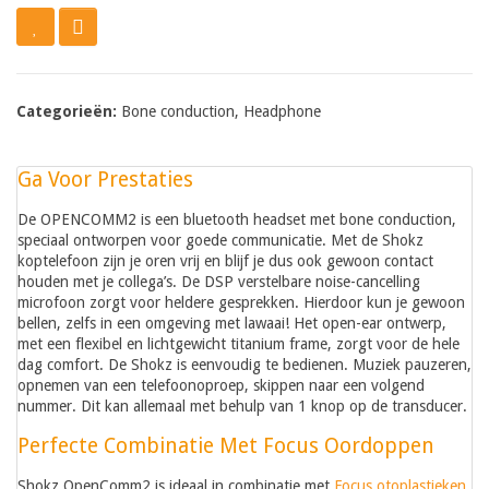
Categorieën:
Bone conduction
,
Headphone
Ga Voor Prestaties
De OPENCOMM2 is een bluetooth headset met bone conduction,
speciaal ontworpen voor goede communicatie. Met de Shokz
koptelefoon zijn je oren vrij en blijf je dus ook gewoon contact
houden met je collega’s. De DSP verstelbare noise-cancelling
microfoon zorgt voor heldere gesprekken. Hierdoor kun je gewoon
bellen, zelfs in een omgeving met lawaai! Het open-ear ontwerp,
met een flexibel en lichtgewicht titanium frame, zorgt voor de hele
dag comfort. De Shokz is eenvoudig te bedienen. Muziek pauzeren,
opnemen van een telefoonoproep, skippen naar een volgend
nummer. Dit kan allemaal met behulp van 1 knop op de transducer.
Perfecte Combinatie Met Focus Oordoppen
Shokz OpenComm2 is ideaal in combinatie met
Focus otoplastieken