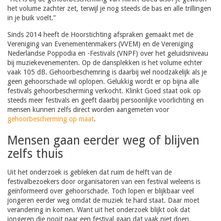
het volume zachter zet, terwijl je nog steeds de bas en alle trillingen
in je buik voelt.”
Sinds 2014 heeft de Hoorstichting afspraken gemaakt met de
Vereniging van Evenementenmakers (VVEM) en de Vereniging
Nederlandse Poppodia en -Festivals (VNPF) over het geluidsniveau
bij muziekevenementen. Op de dansplekken is het volume echter
vaak 105 dB. Gehoorbeschemring is daarbij wel noodzakelijk als je
geen gehoorschade wil oplopen. Gelukkig wordt er op bijna alle
festivals gehoorbescherming verkocht. Klinkt Goed staat ook op
steeds meer festivals en geeft daarbij persoonlijke voorlichting en
mensen kunnen zelfs direct worden aangemeten voor
gehoorbescherming op maat
.
Mensen gaan eerder weg of blijven
zelfs thuis
Uit het onderzoek is gebleken dat ruim de helft van de
festivalbezoekers door organisatoren van een festival weleens is
geïnformeerd over gehoorschade. Toch lopen er blijkbaar veel
jongeren eerder weg omdat de muziek te hard staat. Daar moet
verandering in komen. Want uit het onderzoek blijkt ook dat
jongeren die nooit naar een festival gaan dat vaak niet doen