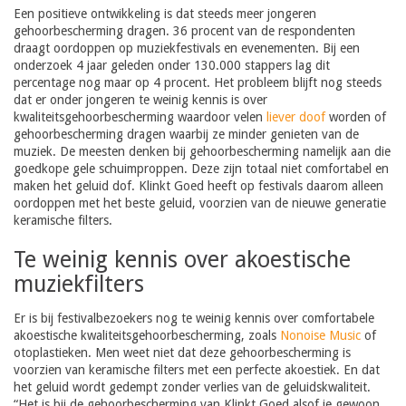
Een positieve ontwikkeling is dat steeds meer jongeren
gehoorbescherming dragen. 36 procent van de respondenten
draagt oordoppen op muziekfestivals en evenementen. Bij een
onderzoek 4 jaar geleden onder 130.000 stappers lag dit
percentage nog maar op 4 procent. Het probleem blijft nog steeds
dat er onder jongeren te weinig kennis is over
kwaliteitsgehoorbescherming waardoor velen
liever doof
worden of
gehoorbescherming dragen waarbij ze minder genieten van de
muziek. De meesten denken bij gehoorbescherming namelijk aan die
goedkope gele schuimproppen. Deze zijn totaal niet comfortabel en
maken het geluid dof. Klinkt Goed heeft op festivals daarom alleen
oordoppen met het beste geluid, voorzien van de nieuwe generatie
keramische filters.
Te weinig kennis over akoestische
muziekfilters
Er is bij festivalbezoekers nog te weinig kennis over comfortabele
akoestische
kwaliteitsgehoorbescherming, zoals
Nonoise Music
of
otoplastieken. Men weet niet dat deze gehoorbescherming is
voorzien van keramische filters met een perfecte akoestiek. En dat
het geluid wordt gedempt zonder verlies van de geluidskwaliteit.
“Het is bij de gehoorbescherming van Klinkt Goed alsof je gewoon