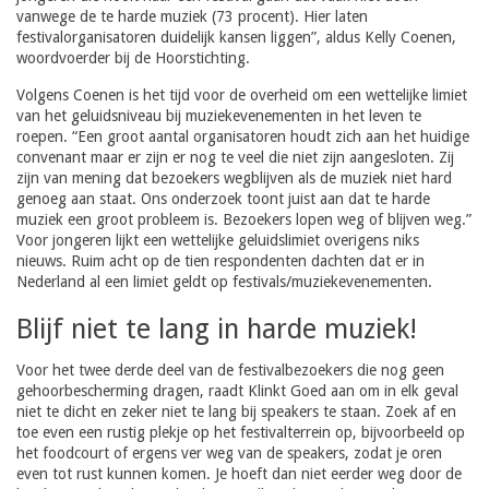
vanwege de te harde muziek (73 procent). Hier laten
festivalorganisatoren duidelijk kansen liggen”, aldus Kelly Coenen,
woordvoerder bij de Hoorstichting.
Volgens Coenen is het tijd voor de overheid om een wettelijke limiet
van het geluidsniveau bij muziekevenementen in het leven te
roepen. “Een groot aantal organisatoren houdt zich aan het huidige
convenant maar er zijn er nog te veel die niet zijn aangesloten. Zij
zijn van mening dat bezoekers wegblijven als de muziek niet hard
genoeg aan staat. Ons onderzoek toont juist aan dat te harde
muziek een groot probleem is. Bezoekers lopen weg of blijven weg.”
Voor jongeren lijkt een wettelijke geluidslimiet overigens niks
nieuws. Ruim acht op de tien respondenten dachten dat er in
Nederland al een limiet geldt op festivals/muziekevenementen.
Blijf niet te lang in harde muziek!
Voor het twee derde deel van de festivalbezoekers die nog geen
gehoorbescherming dragen, raadt Klinkt Goed aan om in elk geval
niet te dicht en zeker niet te lang bij speakers te staan. Zoek af en
toe even een rustig plekje op het festivalterrein op, bijvoorbeeld op
het foodcourt of ergens ver weg van de speakers, zodat je oren
even tot rust kunnen komen. Je hoeft dan niet eerder weg door de