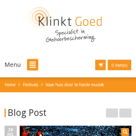
Menu
0 item(s)
Home
>
Festivals
>
Naar huis door te harde muziek
Blog Post
26
JUL