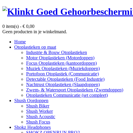
0 item(s)
-
€
0,00
Geen producten in je winkelmand.
Home
Otoplastieken op maat
Industrie & Bouw Otoplastieken
Motor Otoplastieken (Motordoppen)
Focus Otoplastieken (kantoordoppen)
Muziek Otoplastieken (Muziekdoppen)
Portofoon Otoplastiek (Communicatie)
Detectable Otoplastieken (Food Industrie)
Nachtrust Otoplastieken (Slaapdoppen)
Zwem- & Watersport Otoplastieken (Zwemdoppen)
Otoplastieken Communicatie (set compleet)
Shush Oordoppen
Shush Biker
Shush Worker
Shush Acoustic
Shush Focus
Shokz Headphones
SHOKZ OPENRUN PRO2