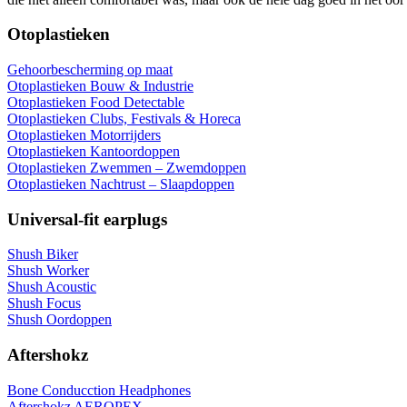
Otoplastieken
Gehoorbescherming op maat
Otoplastieken Bouw & Industrie
Otoplastieken Food Detectable
Otoplastieken Clubs, Festivals & Horeca
Otoplastieken Motorrijders
Otoplastieken Kantoordoppen
Otoplastieken Zwemmen – Zwemdoppen
Otoplastieken Nachtrust – Slaapdoppen
Universal-fit earplugs
Shush Biker
Shush Worker
Shush Acoustic
Shush Focus
Shush Oordoppen
Aftershokz
Bone Conducction Headphones
Aftershokz AEROPEX