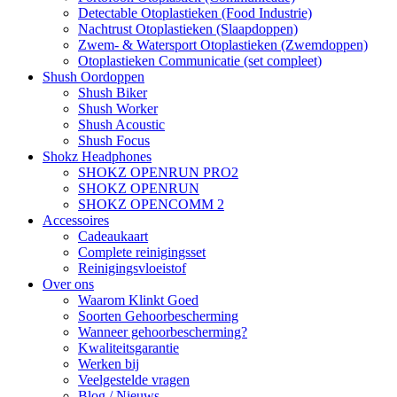
Detectable Otoplastieken (Food Industrie)
Nachtrust Otoplastieken (Slaapdoppen)
Zwem- & Watersport Otoplastieken (Zwemdoppen)
Otoplastieken Communicatie (set compleet)
Shush Oordoppen
Shush Biker
Shush Worker
Shush Acoustic
Shush Focus
Shokz Headphones
SHOKZ OPENRUN PRO2
SHOKZ OPENRUN
SHOKZ OPENCOMM 2
Accessoires
Cadeaukaart
Complete reinigingsset
Reinigingsvloeistof
Over ons
Waarom Klinkt Goed
Soorten Gehoorbescherming
Wanneer gehoorbescherming?
Kwaliteitsgarantie
Werken bij
Veelgestelde vragen
Blog / Nieuws