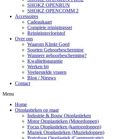
SHOKZ OPENRUN
SHOKZ OPENCOMM 2
Accessoires
Cadeaukaart
Complete reinigingsset
Reinigingsvloeistof
Over ons
Waarom Klinkt Goed
Soorten Gehoorbescherming
Wanneer gehoorbescherming?
Kwaliteitsgarantie
Werken bij
Veelgestelde vragen
Blog / Nieuws
Contact
Menu
Home
Otoplastieken op maat
Industrie & Bouw Otoplastieken
Motor Otoplastieken (Motordoppen)
Focus Otoplastieken (kantoordoppen)
Muziek Otoplastieken (Muziekdoppen)
Portofoon Otoplastiek (Communicatie)