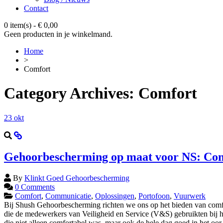
Contact
0 item(s)
-
€
0,00
Geen producten in je winkelmand.
Home
>
Comfort
Category Archives:
Comfort
23
okt
Gehoorbescherming op maat voor NS: Com
By
Klinkt Goed Gehoorbescherming
0 Comments
Comfort
,
Communicatie
,
Oplossingen
,
Portofoon
,
Vuurwerk
Bij Shush Gehoorbescherming richten we ons op het bieden van comfo
die de medewerkers van Veiligheid en Service (V&S) gebruikten bij 
die niet alleen comfortabel was, maar ook de hele dag goed in het oor 