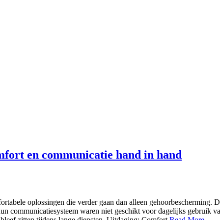
fort en communicatie hand in hand
rtabele oplossingen die verder gaan dan alleen gehoorbescherming. Di
hun communicatiesysteem waren niet geschikt voor dagelijks gebruik 
bleef zitten tijdens lange diensten. Uitdaging: Comfort
Read More...