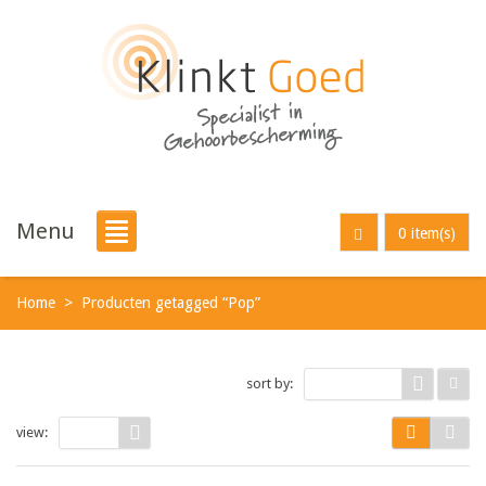
Menu
0 item(s)
Home
>
Producten getagged “Pop”
sort by:
Default
view:
9