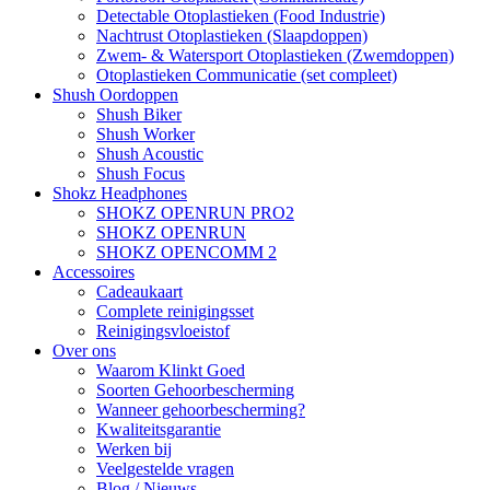
Detectable Otoplastieken (Food Industrie)
Nachtrust Otoplastieken (Slaapdoppen)
Zwem- & Watersport Otoplastieken (Zwemdoppen)
Otoplastieken Communicatie (set compleet)
Shush Oordoppen
Shush Biker
Shush Worker
Shush Acoustic
Shush Focus
Shokz Headphones
SHOKZ OPENRUN PRO2
SHOKZ OPENRUN
SHOKZ OPENCOMM 2
Accessoires
Cadeaukaart
Complete reinigingsset
Reinigingsvloeistof
Over ons
Waarom Klinkt Goed
Soorten Gehoorbescherming
Wanneer gehoorbescherming?
Kwaliteitsgarantie
Werken bij
Veelgestelde vragen
Blog / Nieuws