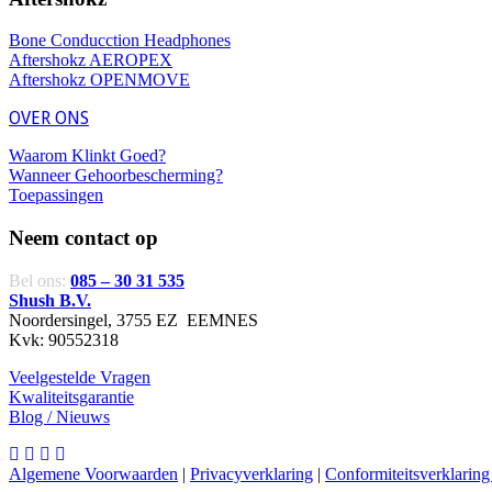
Bone Conducction Headphones
Aftershokz AEROPEX
Aftershokz OPENMOVE
OVER ONS
Waarom Klinkt Goed?
Wanneer Gehoorbescherming?
Toepassingen
Neem contact op
Bel ons:
085 – 30 31 535
Shush B.V.
Noordersingel, 3755 EZ EEMNES
Kvk: 90552318
Veelgestelde Vragen
Kwaliteitsgarantie
Blog / Nieuws
Algemene Voorwaarden
|
Privacyverklaring
|
Conformiteitsverklarin