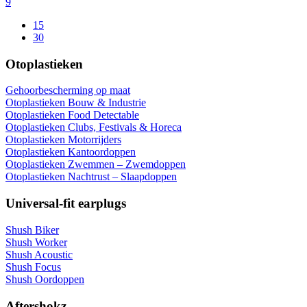
9
15
30
Otoplastieken
Gehoorbescherming op maat
Otoplastieken Bouw & Industrie
Otoplastieken Food Detectable
Otoplastieken Clubs, Festivals & Horeca
Otoplastieken Motorrijders
Otoplastieken Kantoordoppen
Otoplastieken Zwemmen – Zwemdoppen
Otoplastieken Nachtrust – Slaapdoppen
Universal-fit earplugs
Shush Biker
Shush Worker
Shush Acoustic
Shush Focus
Shush Oordoppen
Aftershokz