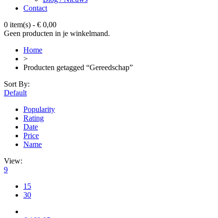
Contact
0 item(s)
-
€
0,00
Geen producten in je winkelmand.
Home
>
Producten getagged “Gereedschap”
Sort By:
Default
Popularity
Rating
Date
Price
Name
View:
9
15
30