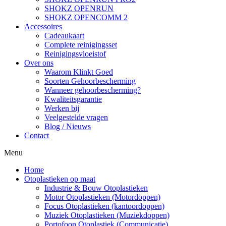
SHOKZ OPENRUN
SHOKZ OPENCOMM 2
Accessoires
Cadeaukaart
Complete reinigingsset
Reinigingsvloeistof
Over ons
Waarom Klinkt Goed
Soorten Gehoorbescherming
Wanneer gehoorbescherming?
Kwaliteitsgarantie
Werken bij
Veelgestelde vragen
Blog / Nieuws
Contact
Menu
Home
Otoplastieken op maat
Industrie & Bouw Otoplastieken
Motor Otoplastieken (Motordoppen)
Focus Otoplastieken (kantoordoppen)
Muziek Otoplastieken (Muziekdoppen)
Portofoon Otoplastiek (Communicatie)