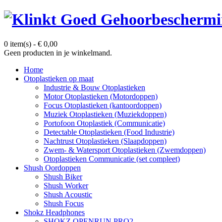
0 item(s)
-
€
0,00
Geen producten in je winkelmand.
Home
Otoplastieken op maat
Industrie & Bouw Otoplastieken
Motor Otoplastieken (Motordoppen)
Focus Otoplastieken (kantoordoppen)
Muziek Otoplastieken (Muziekdoppen)
Portofoon Otoplastiek (Communicatie)
Detectable Otoplastieken (Food Industrie)
Nachtrust Otoplastieken (Slaapdoppen)
Zwem- & Watersport Otoplastieken (Zwemdoppen)
Otoplastieken Communicatie (set compleet)
Shush Oordoppen
Shush Biker
Shush Worker
Shush Acoustic
Shush Focus
Shokz Headphones
SHOKZ OPENRUN PRO2