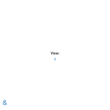
View:
9
e &