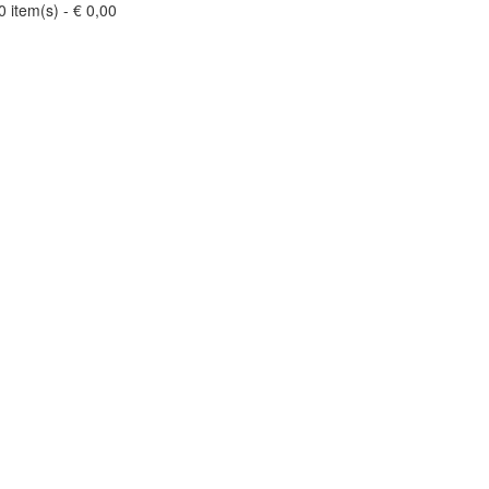
0 item(s)
-
€
0,00