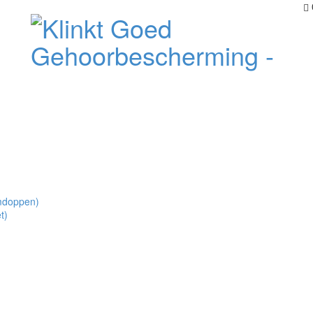
mdoppen)
t)