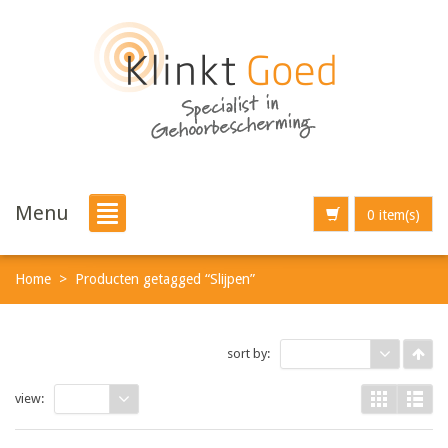
Menu
0 item(s)
Home
>
Producten getagged “Slijpen”
sort by:
Rating
view:
9