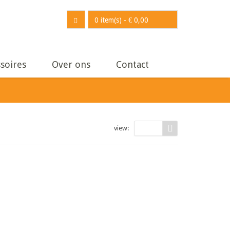
0 item(s)
-
€
0,00
soires
Over ons
Contact
view:
9