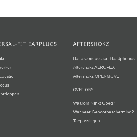
ERSAL-FIT EARPLUGS
AFTERSHOKZ
iker
Bone Conducction Headphones
orker
Aftershokz AEROPEX
coustic
Aftershokz OPENMOVE
ocus
OVER ONS
Oordoppen
Waarom Klinkt Goed?
Wanneer Gehoorbescherming?
Toepassingen