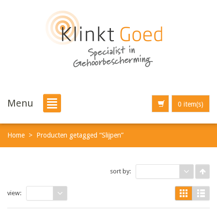
Menu
0 item(s)
Home
>
Producten getagged “Slijpen”
sort by:
Price
view:
30