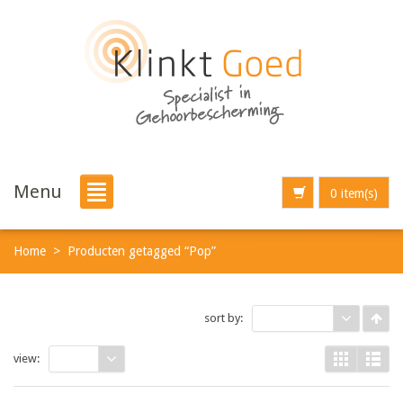
Menu
0 item(s)
Home
>
Producten getagged “Pop”
sort by:
Name
view:
9