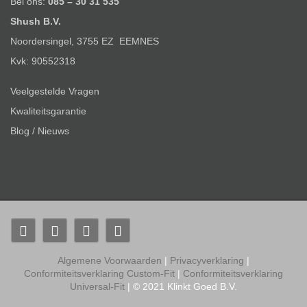
Bel ons:
085 – 30 31 535
Shush B.V.
Noordersingel, 3755 EZ EEMNES
Kvk: 90552318
Veelgestelde Vragen
Kwaliteitsgarantie
Blog / Nieuws
Algemene Voorwaarden
|
Privacyverklaring
|
Conformiteitsverklaring Custom-Fit
|
Conformiteitsverklaring
Universal-Fit
| © 2021 Klinkt Goed B.V.