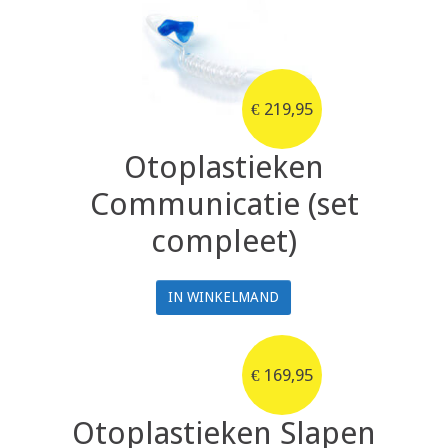
€
219,95
Otoplastieken
Communicatie (set
compleet)
IN WINKELMAND
€
169,95
Otoplastieken Slapen