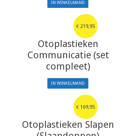
IN WINKELMAND
€
219,95
Otoplastieken
Communicatie (set
compleet)
IN WINKELMAND
€
169,95
Otoplastieken Slapen
(Slaapdoppen)