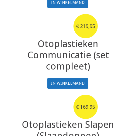
IN WINKELMAND
€
219,95
Otoplastieken
Communicatie (set
compleet)
IN WINKELMAND
€
169,95
Otoplastieken Slapen
(Slaapdoppen)