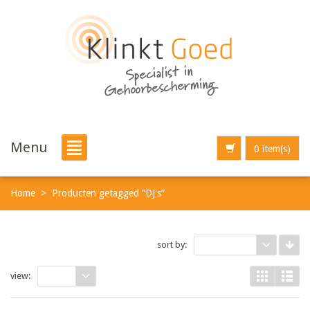
Menu
0 item(s)
Home
>
Producten getagged “DJ's”
sort by:
Default
view:
15