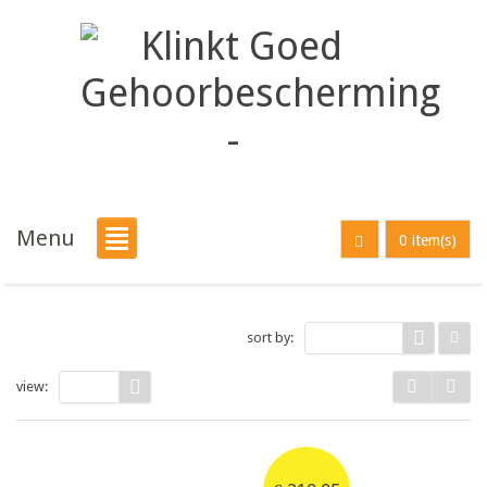
Menu
0 item(s)
sort by:
Date
view:
9