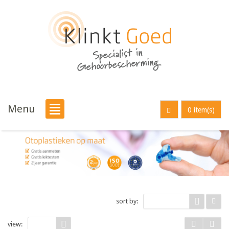
Menu
0 item(s)
sort by:
Price
view:
9